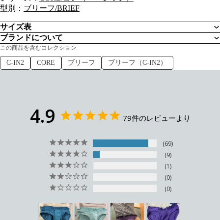
型別：
ブリーフ/BRIEF
サイズ表
ブランドについて
この商品を含むコレクション
C-IN2
CORE
ブリーフ
ブリーフ（C-IN2）
4.9
79件のレビューより
69
9
1
0
0