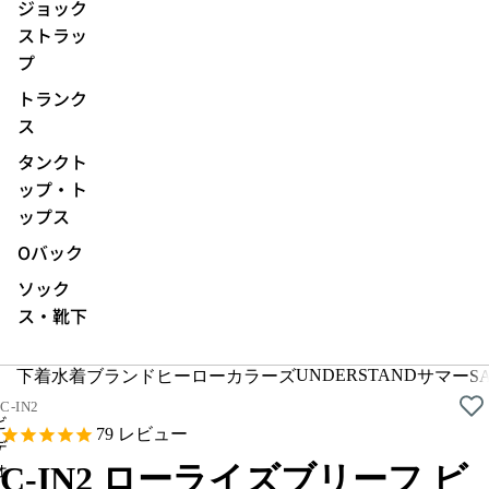
ジョック
ストラッ
プ
トランク
ス
タンクト
ップ・ト
ップス
Oバック
ソック
ス・靴下
ビ
デ
オ
UNDERSTAND
下着
水着
ブランド
ヒーローカラーズ
サマーSA
を
C-IN2
ビ
再
79
レビュー
デ
生
オ
C-IN2 ローライズブリーフ ビ