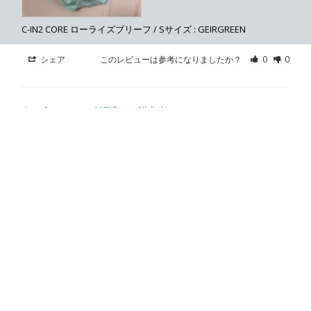
C-IN2 CORE ローライズブリーフ / Sサイズ : GEIRGREEN
シェア
このレビューは参考になりましたか？
0
0
カスタマーJI2
2026/01/10
Japan
お洒落な白ブリ
¥4,298
清潔感のある　そして生活感の無い白ブリが欲しくて購入し
ました　年齢が高いのに少し綺麗めに見えるお品です
身長 / Height
165-169cm
体型 / Body shape
普通 / Normal
C-IN2 CORE ローライズブリーフ / XSサイズ : WHITE