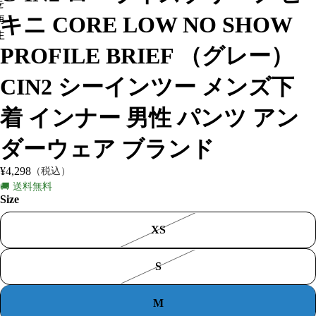
を
再
キニ CORE LOW NO SHOW
生
PROFILE BRIEF （グレー）
CIN2 シーインツー メンズ下
着 インナー 男性 パンツ アン
ダーウェア ブランド
¥4,298
（税込）
🚚 送料無料
Size
XS
S
M