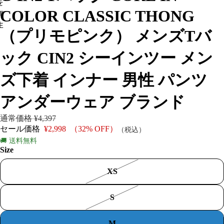
を
COLOR CLASSIC THONG
再
生
（プリモピンク） メンズTバ
ック CIN2 シーインツー メン
ズ下着 インナー 男性 パンツ
アンダーウェア ブランド
通常価格
¥4,397
セール価格
¥2,998
（32% OFF）
（税込）
🚚 送料無料
Size
XS
S
M