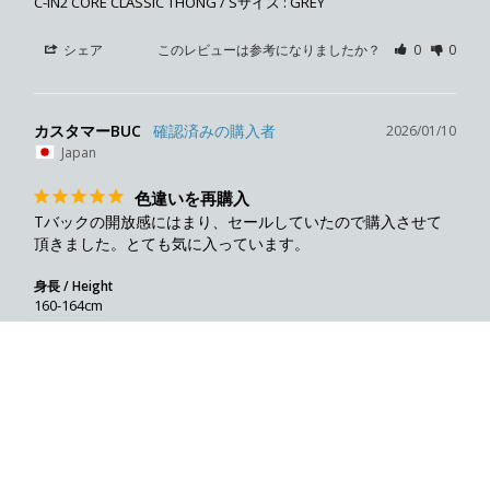
C-IN2 CORE CLASSIC THONG / Sサイズ : GREY
シェア
このレビューは参考になりましたか？
0
0
カスタマーBUC
2026/01/10
Japan
色違いを再購入
Tバックの開放感にはまり、セールしていたので購入させて
頂きました。とても気に入っています。
身長 / Height
160-164cm
体型 / Body shape
普通 / Normal
セール価格
¥2,998
（32% OFF）
通常価格
¥4,397