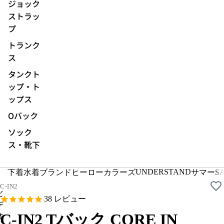
ジョック
ストラッ
プ
トランク
ス
タンクト
ップ・ト
ップス
Oバック
ソック
ス・靴下
ビ
デ
オ
UNDERSTAND
下着
水着
ブランド
ヒーローカラーズ
サマーSA
を
C-IN2
ビ
再
38
レビュー
デ
生
オ
C-IN2 Tバック CORE IN